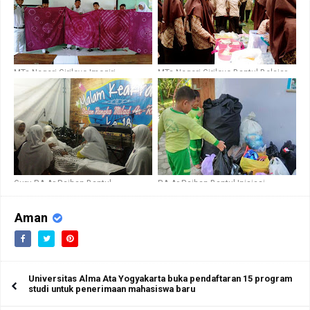
MTs Negeri Giriloyo Imogiri
MTs Negeri Giriloyo Bantul Belajar
Kenalkan Batik Jumputan melalui
Wirausaha melalui Market Day
Pelajaran SBK
Guru RA Ar Raihan Bantul
RA Ar Raihan Bantul Inisiasi
Persembahkan Operet Kematian
Gerakan Jumat Sedekah Sampah
Aman
Universitas Alma Ata Yogyakarta buka pendaftaran 15 program
studi untuk penerimaan mahasiswa baru