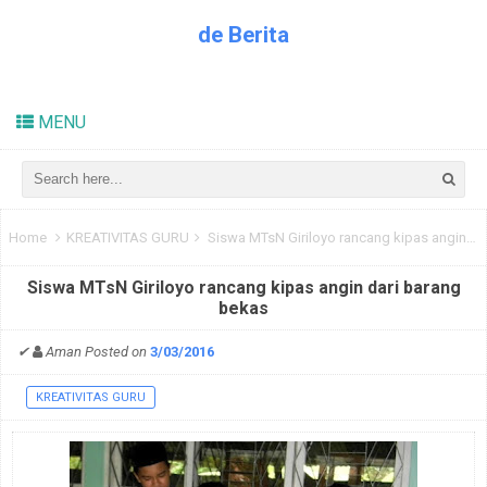
de Berita
Kabar Dunia Pendidikan
MENU
Home
KREATIVITAS GURU
Siswa MTsN Giriloyo rancang kipas angin dari barang bekas
Siswa MTsN Giriloyo rancang kipas angin dari barang
bekas
✔
Aman
Posted on
3/03/2016
KREATIVITAS GURU