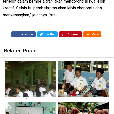
terlebih dalam pembelajaran, akan mendorong siswa lebih
kreatif. Selain itu pembelajaran akan lebih ekonomis dan
menyenangkan,” jelasnya. (sis)
Facebook
Twitter
Pinterest
More
Related Posts
MTs Negeri Giriloyo Latih
Siswa MTsN Giriloyo rancang kipas
Kepercayaan Diri Siswa melalui
angin dari barang bekas
Kultum Kamis Pagi