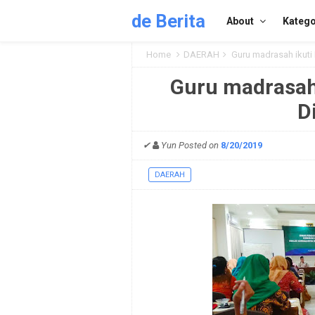
de Berita
About
Katego
Home
DAERAH
Guru madrasah ikuti 
Guru madrasah i
D
✔
Yun
Posted on
8/20/2019
DAERAH