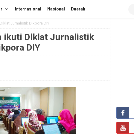
ri
Internasional
Nasional
Daerah
Diklat Jurnalistik Dikpora DIY
kuti Diklat Jurnalistik
ikpora DIY