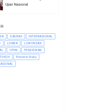
Ujian Nasional
pik
WA
DAERAH
INTERNASIONAL
N
LOMBA
LOWONGAN
AL
OPINI
PENDIDIKAN
 TOKOH
Resensi Buku
NASIONAL