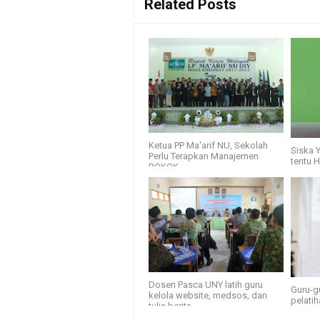
Related Posts
Ketua PP Ma'arif NU, Sekolah
Siska Y
Perlu Terapkan Manajemen
tentu 
ROKOK
Dosen Pasca UNY latih guru
Guru-gu
kelola website, medsos, dan
pelatih
tulis berita