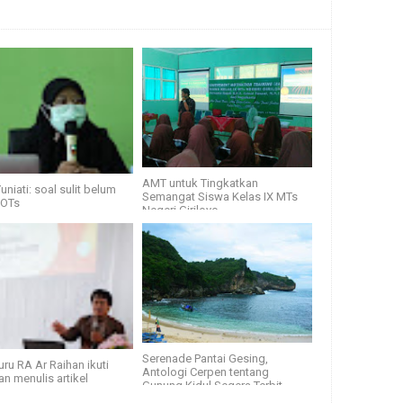
AMT untuk Tingkatkan
uniati: soal sulit belum
Semangat Siswa Kelas IX MTs
HOTs
Negeri Giriloyo
Serenade Pantai Gesing,
ru RA Ar Raihan ikuti
Antologi Cerpen tentang
an menulis artikel
Gunung Kidul Segera Terbit