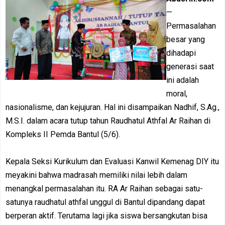
—
Permasalahan
besar yang
dihadapi
generasi saat
ini adalah
moral,
nasionalisme, dan kejujuran. Hal ini disampaikan Nadhif, S.Ag.,
M.S.I. dalam acara tutup tahun Raudhatul Athfal Ar Raihan di
Kompleks II Pemda Bantul (5/6).
Kepala Seksi Kurikulum dan Evaluasi Kanwil Kemenag DIY itu
meyakini bahwa madrasah memiliki nilai lebih dalam
menangkal permasalahan itu. RA Ar Raihan sebagai satu-
satunya raudhatul athfal unggul di Bantul dipandang dapat
berperan aktif. Terutama lagi jika siswa bersangkutan bisa