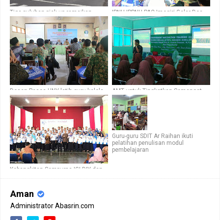
Tiga puluhan pick-up ramaikan
IPNU-IPPNU PAC Imogiri Gelar Doa
pawai sambut tahun baru 1439
Bersama Menjelang UN
Hijriah
Dosen Pasca UNY latih guru kelola
AMT untuk Tingkatkan Semangat
website, medsos, dan tulis berita
Siswa Kelas IX MTs Negeri Giriloyo
Guru-guru SDIT Ar Raihan ikuti
pelatihan penulisan modul
pembelajaran
Kebangkitan Sempurna IGI DIY dan
Bertemu Kedahsyatan Guru-Guru
Yogya
Aman
Administrator Abasrin.com