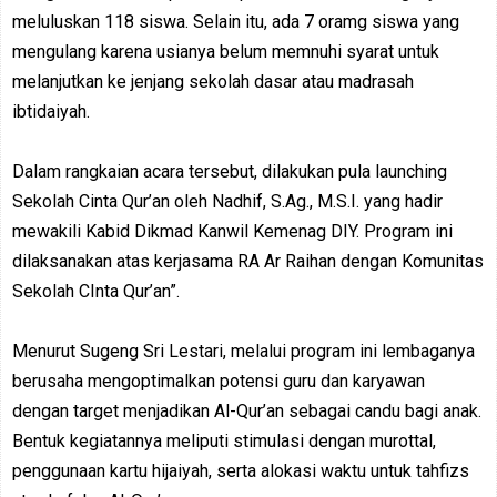
meluluskan 118 siswa. Selain itu, ada 7 oramg siswa yang
mengulang karena usianya belum memnuhi syarat untuk
melanjutkan ke jenjang sekolah dasar atau madrasah
ibtidaiyah.
Dalam rangkaian acara tersebut, dilakukan pula launching
Sekolah Cinta Qur’an oleh Nadhif, S.Ag., M.S.I. yang hadir
mewakili Kabid Dikmad Kanwil Kemenag DIY. Program ini
dilaksanakan atas kerjasama RA Ar Raihan dengan Komunitas
Sekolah CInta Qur’an”.
Menurut Sugeng Sri Lestari, melalui program ini lembaganya
berusaha mengoptimalkan potensi guru dan karyawan
dengan target menjadikan Al-Qur’an sebagai candu bagi anak.
Bentuk kegiatannya meliputi stimulasi dengan murottal,
penggunaan kartu hijaiyah, serta alokasi waktu untuk tahfizs