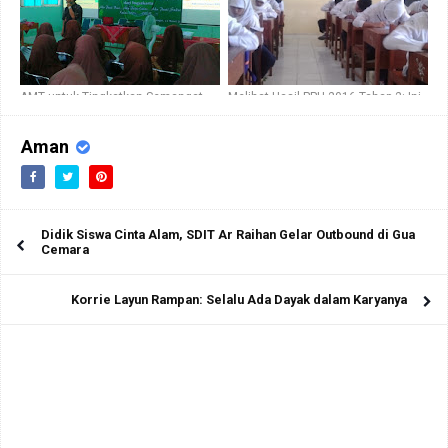
AMT untuk Tingkatkan Semangat
Melihat Hasil PPU 2016 Tahap 2: Ini
Siswa Kelas IX MTs Negeri Giriloyo
Dia Para Peraih Nilai Terbaik PPU
2016 MKKS Bantul
Aman
Didik Siswa Cinta Alam, SDIT Ar Raihan Gelar Outbound di Gua
Cemara
Korrie Layun Rampan: Selalu Ada Dayak dalam Karyanya