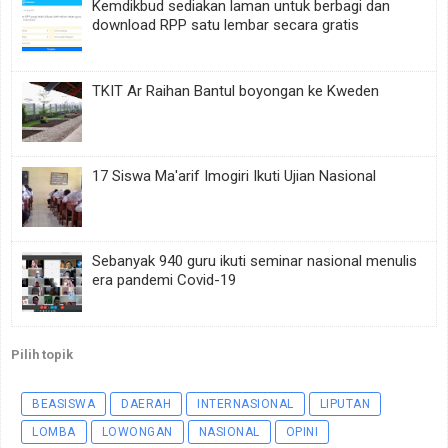
Kemdikbud sediakan laman untuk berbagi dan
download RPP satu lembar secara gratis
TKIT Ar Raihan Bantul boyongan ke Kweden
17 Siswa Ma'arif Imogiri Ikuti Ujian Nasional
Sebanyak 940 guru ikuti seminar nasional menulis
era pandemi Covid-19
Pilih topik
BEASISWA
DAERAH
INTERNASIONAL
LIPUTAN
LOMBA
LOWONGAN
NASIONAL
OPINI