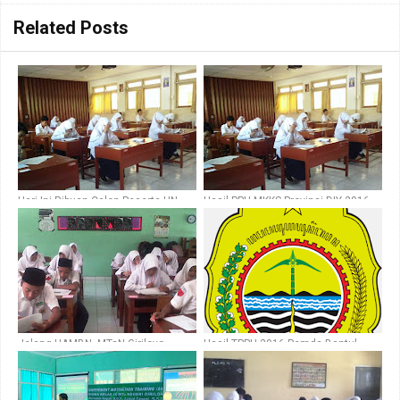
Related Posts
Hari Ini Ribuan Calon Peserta UN
Hasil PPU MKKS Provinsi DIY 2016
DIY Ikuti PPU Provinsi DIY Putaran 1
Putaran 1, SMP Negeri 5 Yogyakarta
Raih Nilai Rata-Rata Sekolah Terbaik
Jelang UAMBN, MTsN Giriloyo
Hasil TPPU 2016 Pemda Bantul
Lakukan Try Out
Diumumkan Hari Ini