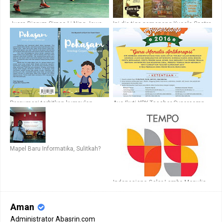
Juara Djarum-Sirnas Li-Ning Jawa
Ini dia tiga pemenang Kusala Sastra
Tengah Open 2017, Siswa SMA
Khatulistiwa 2017
Pembangunan 2 Karangmojo Siap
Ikuti Malaysia International Youth
Pergumapi terbitkan kumpulan
Ayo Ikuti KPK Teacher Supercamp
cerpen antikorupsi
2016!
Mapel Baru Informatika, Sulitkah?
Indonesiana Gelar Lomba Menulis
Berhadiah 45 Ponsel
Aman
Administrator Abasrin.com