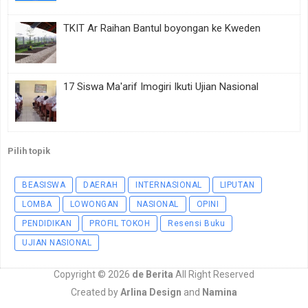
TKIT Ar Raihan Bantul boyongan ke Kweden
17 Siswa Ma'arif Imogiri Ikuti Ujian Nasional
Pilih topik
BEASISWA
DAERAH
INTERNASIONAL
LIPUTAN
LOMBA
LOWONGAN
NASIONAL
OPINI
PENDIDIKAN
PROFIL TOKOH
Resensi Buku
UJIAN NASIONAL
Copyright ©
2026
de Berita
All Right Reserved
Created by
Arlina Design
and
Namina